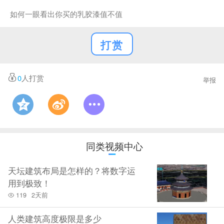
如何一眼看出你买的乳胶漆值不值
打赏
0
人打赏
举报
同类视频中心
天坛建筑布局是怎样的？将数字运
用到极致！
119
2天前
人类建筑高度极限是多少