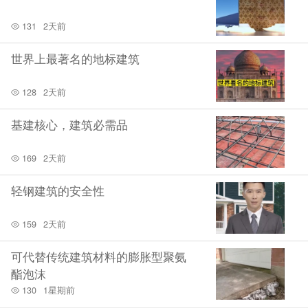
131
2天前
世界上最著名的地标建筑
128
2天前
基建核心，建筑必需品
169
2天前
轻钢建筑的安全性
159
2天前
可代替传统建筑材料的膨胀型聚氨
酯泡沫
130
1星期前