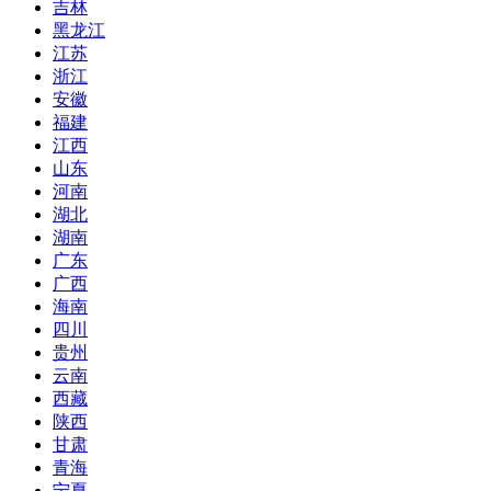
吉林
黑龙江
江苏
浙江
安徽
福建
江西
山东
河南
湖北
湖南
广东
广西
海南
四川
贵州
云南
西藏
陕西
甘肃
青海
宁夏