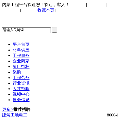
内蒙工程平台欢迎您！欢迎，客人！
|
请登录
|
免费注册
|
忘记
手机网站
|
购物车
|
收藏本页
|
联系我们
平台首页
材料供应
工程服务
企业商家
项目招标
采购
工程劳务
行业资讯
人才招聘
视频中心
展会信息
更多
>
推荐招聘
建筑工地电工
8000