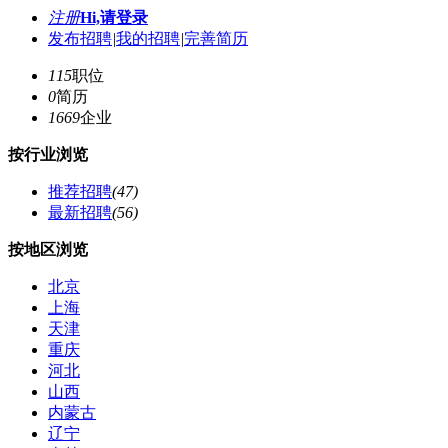
注册
Hi,请登录
发布招聘
|
我的招聘
|
完善简历
115
职位
0
简历
1669
企业
按行业浏览
推荐招聘
(47)
最新招聘
(56)
按地区浏览
北京
上海
天津
重庆
河北
山西
内蒙古
辽宁