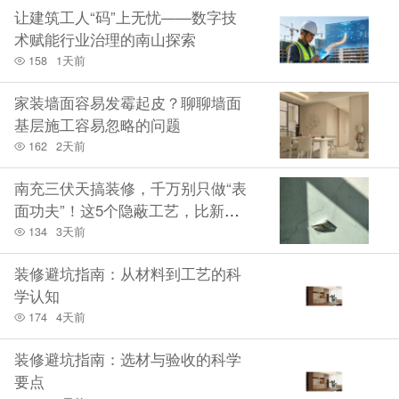
让建筑工人“码”上无忧——数字技
术赋能行业治理的南山探索
158
1天前
家装墙面容易发霉起皮？聊聊墙面
基层施工容易忽略的问题
162
2天前
南充三伏天搞装修，千万别只做“表
面功夫”！这5个隐蔽工艺，比新房
装修还烧钱
134
3天前
装修避坑指南：从材料到工艺的科
学认知
174
4天前
装修避坑指南：选材与验收的科学
要点