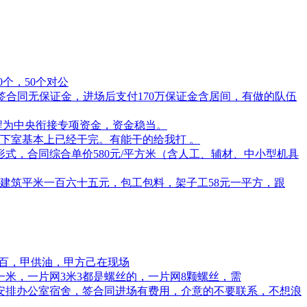
0个，50个对公
签，签合同无保证金，进场后支付170万保证金含居间，有做的队伍
工程为中央衔接专项资金，资金稳当。
下室基本上已经干完。有能干的给我打 。
式，合同综合单价580元/平方米（含人工、辅材、中小型机具
建筑平米一百六十五元，包工包料，架子工58元一平方，跟
之百，甲供油，甲方己在现场
元一米，一片网3米3都是螺丝的，一片网8颗螺丝，需
场安排办公室宿舍，签合同进场有费用，介意的不要联系，不想浪