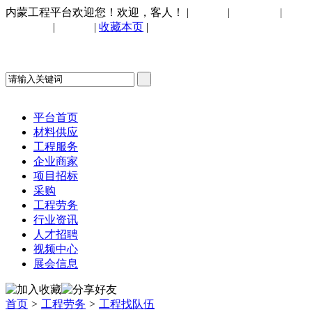
内蒙工程平台欢迎您！欢迎，客人！
|
请登录
|
免费注册
|
忘记
手机网站
|
购物车
|
收藏本页
|
联系我们
平台首页
材料供应
工程服务
企业商家
项目招标
采购
工程劳务
行业资讯
人才招聘
视频中心
展会信息
首页
>
工程劳务
>
工程找队伍