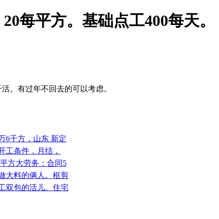
0每平方。基础点工400每天。
。
干活。有过年不回去的可以考虑。
万6千方，山东 新定
备开工条件，月结，
万平方大劳务：合同5
台做大料的俩人。框剪
子工双包的活儿。住宅