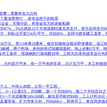
类取费，需要有实力总包
了看清楚再打 ，有专业想干的联系
保证金，无预付款，有资金实力的老板私聊
到97%，3%点尾款12个月质保期结束无息支付，签完合同支付8
/平方，到队伍手里534元/平方，月结80%，合同与西安建工直
36万元，宽3.5米厚18厘米，做完后验收合格后即使拨款，该
3栋楼，两个料场，承包的形式按建筑面积。地上还剩2万平。地
具备开工条件，现场钢筋已落地数百吨，工程为总承包或专业分包形
，大约四万平米，有一万平米的车库，总计五万平，木工价格按
个人，中间人勿扰，公司一手工程。
开工，0一1公里9元，月结帐，第一个月结80%，第二个月结百分
一个水泥桩墩500x500的，桩坑是挖机挖好的，工人计件20
及屠宰场，扩大劳务分包，约60000㎡，即将开工，签合同进