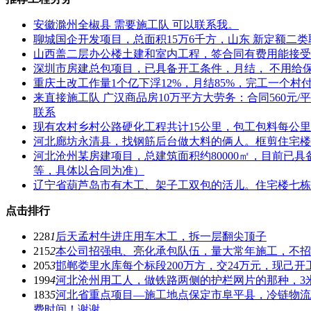
安徽滁州全椒县 需要施工队 可以联系我。
聊城国企开发项目，总面积15万6千方，山东 新定额二
山西盖二层办公楼土建和室内工程，签合同有费用能接受
深圳市房建总包项目，已具备开工条件，月结， 不用给
重庆土改工作量1个亿下浮12%，月结85%，完工一个村付
来直接施工队 广汉商品房10万平方大劳务：合同560元
联系
现有农村乡村公路硬化工程共计15公里，包工包料每公里
河北廊坊永清县，找钢筋后台做大料的俩人。框剪住宅楼
河北沧州某房建项目，总建筑面积约80000㎡，目前已
等，具体以合同为准）
辽宁省葫芦岛市有木工、架子工双包的活儿。住宅楼七栋
点击排行
228
1
后天孟村牛进庄用车木工，拆一层翻尖顶子
215
2
本公司招强电、亮化承包队伍，量大常年施工，不招
205
3
邯郸娄里水库每个标段200万方，交24万元，现己
199
4
河北沧州用工人，做铁路两侧的护栏网片的那种，3米3
183
5
河北省重点项目—施工地点保定市阜平县，冷链物流
费时间！谢谢